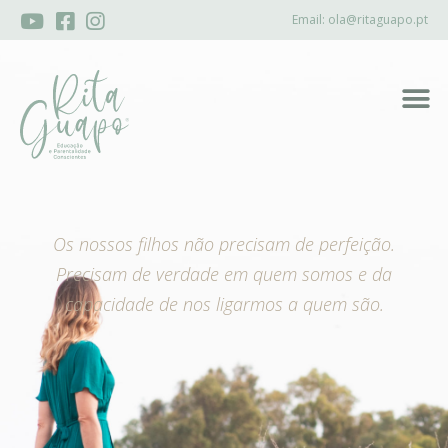
Email:
ola@ritaguapo.pt
Os nossos filhos não precisam de perfeição.
Precisam de verdade em quem somos e da
capacidade de nos ligarmos a quem são.