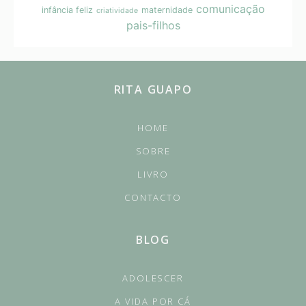
comunicação
infância feliz
maternidade
criatividade
pais-filhos
RITA GUAPO
HOME
SOBRE
LIVRO
CONTACTO
BLOG
ADOLESCER
A VIDA POR CÁ