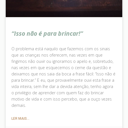
“Isso não é para brincar!”
O problema está naquilo que fazemos com os sinais
que as crianças nos oferecem, nas vezes em que
fingimos não ouvir ou ignoramos o apelo e, sobretudo,
nas vezes em que esquecemos o cerne da questão e
deixamos que nos saia da boca a frase fácil: “Isso não é
para brincar.” E eu, que provavelmente ouvi esta frase a
vida inteira, sem lhe dar a devida atenção, tenho agora
o privilégio de aprender com quem faz do brincar
motivo de vida e com isso percebo, que a ouço vezes
demais.
LER MAIS...