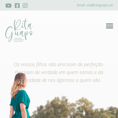
Email:
ola@ritaguapo.pt
Os nossos filhos não precisam de perfeição.
Precisam de verdade em quem somos e da
capacidade de nos ligarmos a quem são.