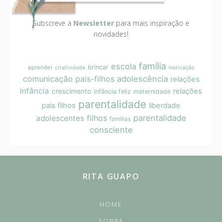
Subscreve a
Newsletter
para mais inspiração e
novidades!
família
escola
brincar
aprender
criatividade
motivação
comunicação pais-filhos
adolescência
relações
infância
crescimento
relações
infância feliz
maternidade
parentalidade
pais filhos
liberdade
filhos
parentalidade
adolescentes
famílias
consciente
RITA GUAPO
HOME
SOBRE