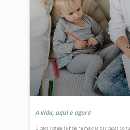
A vida, aqui e agora
O caos instala-se hoje na maioria das casas port