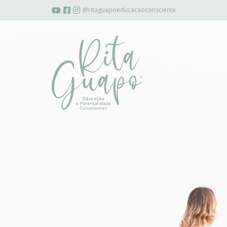
@ritaguapoeducacaoconsciente