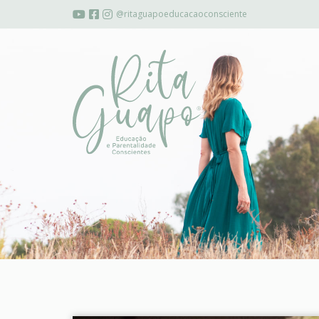
@ritaguapoeducacaoconsciente