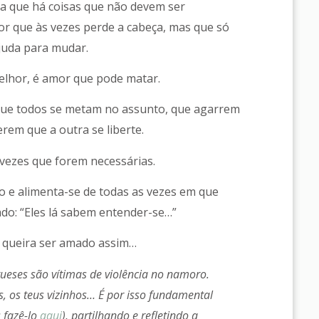
sa que há coisas que não devem ser
r que às vezes perde a cabeça, mas que só
juda para mudar.
lhor, é amor que pode matar.
 que todos se metam no assunto, que agarrem
erem que a outra se liberte.
 vezes que forem necessárias.
co e alimenta-se de todas as vezes em que
do: “Eles lá sabem entender-se…”
 queira ser amado assim…
ueses são vítimas de violência no namoro.
s, os teus vizinhos… É por isso fundamental
 fazê-lo
aqui
), partilhando e refletindo a