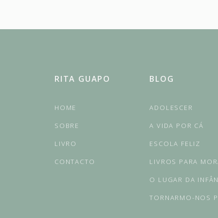
RITA GUAPO
BLOG
HOME
ADOLESCER
SOBRE
A VIDA POR CÁ
LIVRO
ESCOLA FELIZ
CONTACTO
LIVROS PARA MO
O LUGAR DA INFÂ
TORNARMO-NOS P