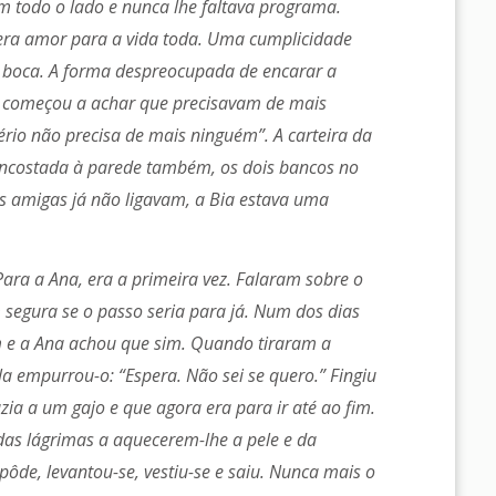
m todo o lado e nunca lhe faltava programa.
ra amor para a vida toda. Uma cumplicidade
a boca. A forma despreocupada de encarar a
a começou a achar que precisavam de mais
rio não precisa de mais ninguém”. A carteira da
encostada à parede também, os dois bancos no
s amigas já não ligavam, a Bia estava uma
 Para a Ana, era a primeira vez. Falaram sobre o
segura se o passo seria para já. Num dos dias
m e a Ana achou que sim. Quando tiraram a
ela empurrou-o: “Espera. Não sei se quero.” Fingiu
azia a um gajo e que agora era para ir até ao fim.
das lágrimas a aquecerem-lhe a pele e da
ôde, levantou-se, vestiu-se e saiu. Nunca mais o