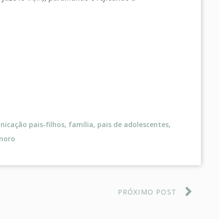
icação pais-filhos
,
família
,
pais de adolescentes
,
amoro
PRÓXIMO POST