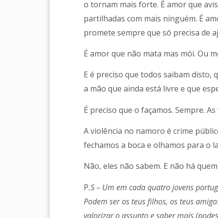
o tornam mais forte. É amor que avi
partilhadas com mais ninguém. É amo
promete sempre que só precisa de a
É amor que não mata mas mói. Ou me
E é preciso que todos saibam disto,
a mão que ainda está livre e que esp
É preciso que o façamos. Sempre. As
A violência no namoro é crime públi
fechamos a boca e olhamos para o la
Não, eles não sabem. E não há quem
P
.S – Um em cada quatro jovens portug
Podem ser os teus filhos, os teus amigo
valorizar o assunto e saber mais (podes