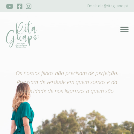
Email:
ola@ritaguapo.pt
Os nossos filhos não precisam de perfeição.
Precisam de verdade em quem somos e da
capacidade de nos ligarmos a quem são.