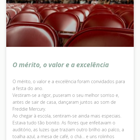
O mérito, o valor e a excelência
O mérito, o valor e a excelência foram convidados para
a festa do ano.
Vestiram-se a rigor, puseram o seu melhor sorriso e,
antes de sair de casa, dançaram juntos ao som de
Freddie Mercury.
Ao chegar à escola, sentiram-se ainda mais especiais.
Estava tudo tão bonito. As flores que enfeitavam o
auditório, as luzes que traziam outro brilho ao palco, a
toalha azul, a mesa de café, o chá… e uns rolinhos