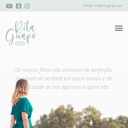
Email:
ola@ritaguapo.pt
Os nossos filhos não precisam de perfeição.
Precisam de verdade em quem somos e da
capacidade de nos ligarmos a quem são.