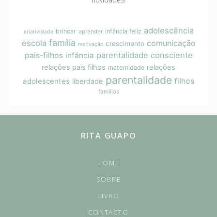
adolescência
brincar
infância feliz
aprender
criatividade
família
escola
comunicação
crescimento
motivação
pais-filhos
parentalidade consciente
infância
relações pais filhos
relações
maternidade
parentalidade
filhos
adolescentes
liberdade
famílias
RITA GUAPO
HOME
SOBRE
LIVRO
CONTACTO