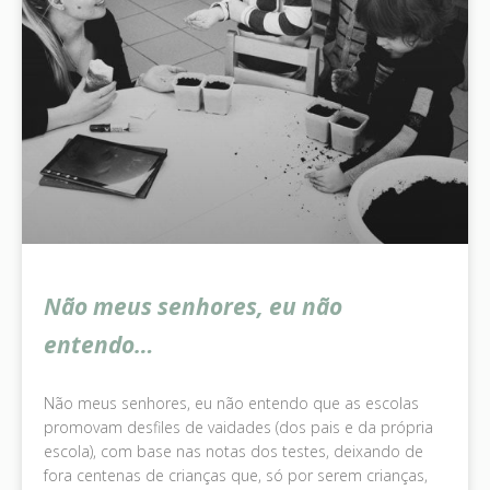
Não meus senhores, eu não
entendo…
Não meus senhores, eu não entendo que as escolas
promovam desfiles de vaidades (dos pais e da própria
escola), com base nas notas dos testes, deixando de
fora centenas de crianças que, só por serem crianças,