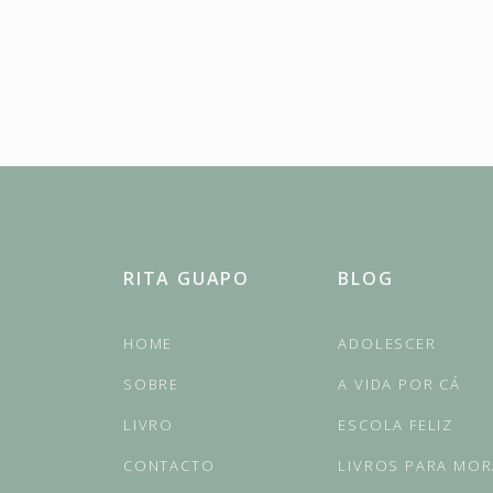
RITA GUAPO
BLOG
HOME
ADOLESCER
SOBRE
A VIDA POR CÁ
LIVRO
ESCOLA FELIZ
CONTACTO
LIVROS PARA MO