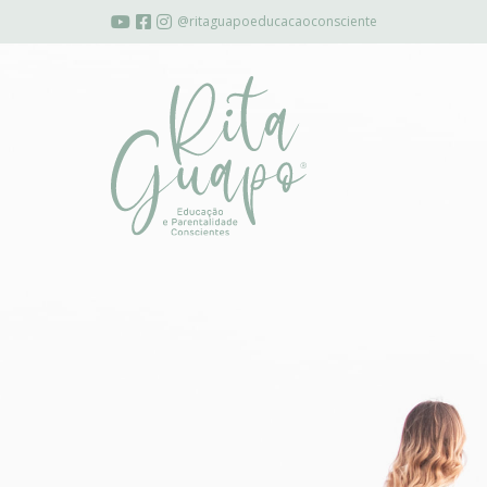
@ritaguapoeducacaoconsciente