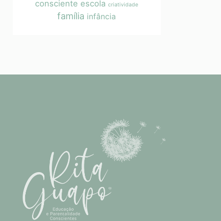
consciente
escola
criatividade
família
infância