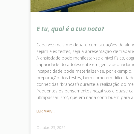
E tu, qual é a tua nota?
Cada vez mais me deparo com situações de alun
sejam eles testes, seja a apresentação de trabal
A ansiedade pode manifestar-se a nível físico, c
capacidade do adolescente em gerir adequadame
incapacidade pode materializar-se, por exemplo
preparação dos testes, bem como em dificuldade
conhecidas “brancas”) durante a realização do m
frequentes os pensamentos negativos e quase cat
ultrapassar isto”, que em nada contribuem para a
LER MAIS...
Outubro 25, 2022