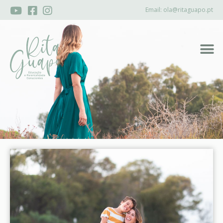
Email:
ola@ritaguapo.pt