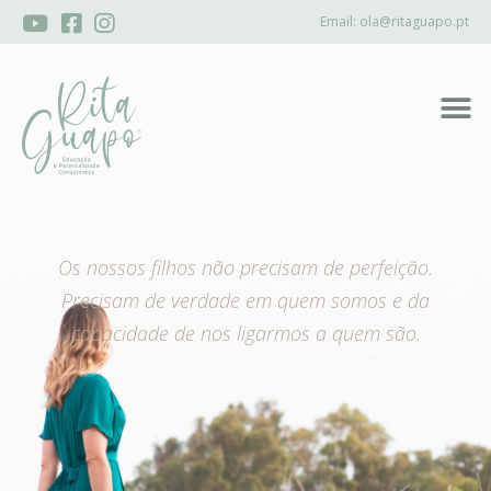
Email:
ola@ritaguapo.pt
Os nossos filhos não precisam de perfeição.
Precisam de verdade em quem somos e da
capacidade de nos ligarmos a quem são.