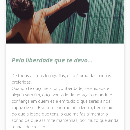
Pela liberdade que te devo…
De todas as tuas fotografias, esta é uma das minhas
preferidas.
Quando te ouço nela, ouço liberdade, serenidade e
alegria sem fim, ouço vontade de abraçar o mundo e
confiança em quem és e em tudo o que serás ainda
capaz de ser. E vejo-te enorme por dentro, bem maior
do que a idade que tens, o que me faz alimentar o
sonho de que assim te mantenhas, por muito que ainda
tenhas de crescer.